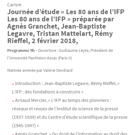
Carism
Journée d’étude « Les 80 ans de l’IFP
Contenu
Texte
Les 80 ans de l’IFP » préparée par
Agnès Granchet, Jean-Baptiste
Legavre, Tristan Mattelart, Rémy
Rieffel, 2 février 2018,
Programme 9h -
Ouverture : Guillaume Leyte, Président de
l’Université Panthéon-Assas (Paris II)
Matinée animée par Valérie Devillard
Introduction : Jean-Baptiste Legavre, Rémy Rieffel, «
L’IFP : des fondations à construire »
Arnaud Mercier, « L’IFP au temps des pionniers :
réseaux et revues de l’Institut de science de la presse
(1937-1939) et du Centre d’étude scientifique de la presse
(1945-1947) »
Agnès Granchet, « Du droit de l’information au droit des