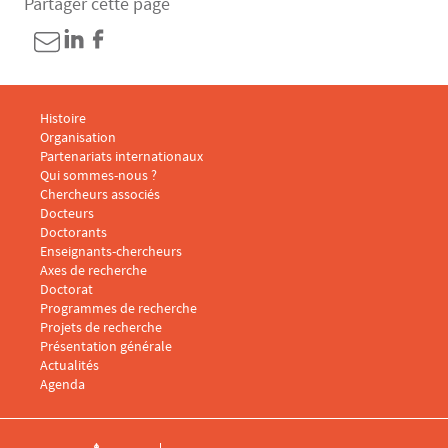
Partager cette page
Menu footer CARISM 1
Histoire
Organisation
Partenariats internationaux
Qui sommes-nous ?
Menu footer CARISM 2
Chercheurs associés
Docteurs
Doctorants
Enseignants-chercheurs
Menu footer CARISM 3
Axes de recherche
Doctorat
Programmes de recherche
Projets de recherche
Présentation générale
Menu footer CARISM 4
Actualités
Agenda