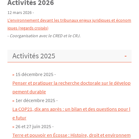
Activités 2026
Texte
12 mars 2026 -
L'environnement devant les tribunaux enjeux juridiques et économ
iques (regards croisés)
-
Coorganisation avec le CRED et le CRJ.
Activités 2025
15 décembre 2025 -
Penser et pratiquer la recherche doctorale sur le dévelop
pement durable
1er décembre 2025 -
La COP21, dix ans après : un bilan et des questions pour l
e futur
26 et 27 juin 2025 -
Terre et pouvoir en Écosse : Histoire, droit et environnem