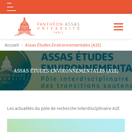
Logo
Aller au contenu principal
FIL D'ARIANE
Accueil
Assas Études Environnementales (A2E)
ASSAS ÉTUDES ENVIRONNEMENTALES (A2E)
Les actualités du pôle de recherche interdisciplinaire A2E
Contenu