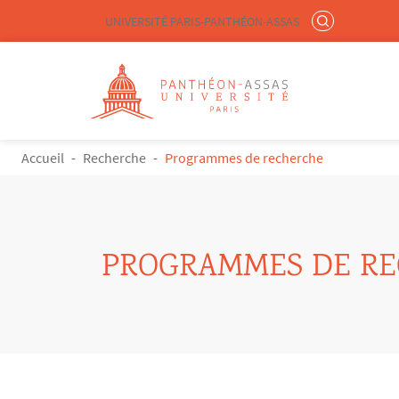
Menu liste site Custom EN
RECHERCHER
UNIVERSITÉ PARIS-PANTHÉON-ASSAS
Logo
Aller au contenu principal
FIL D'ARIANE
Accueil
Recherche
Programmes de recherche
PROGRAMMES DE R