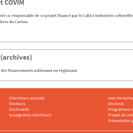
et COVIM
st co-responsable de ce projet financé par le LabEx Industries culturelles
bres du Carism
 (archives)
ar des financements nationaux ou régionaux
Chercheurs associés
Axes de reche
Menu footer CARISM 2
Menu footer
Docteurs
Doctorat
Doctorants
Programmes d
Enseignants-chercheurs
Projets de re
Présentation 