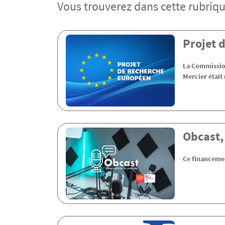
Vous trouverez dans cette rubriqu
Contenu
Projet d
La Commission
Mercier était
Obcast,
Ce financemen