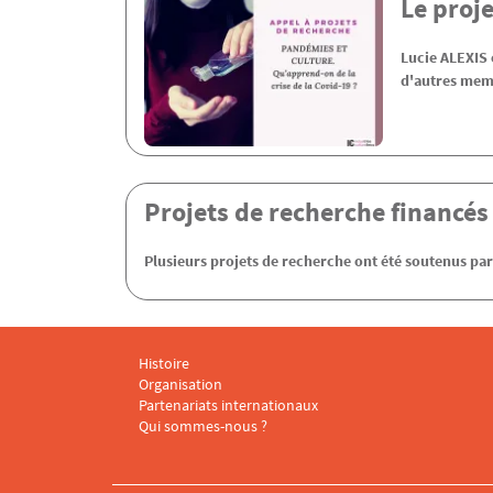
Le proj
Lucie ALEXIS e
d'autres mem
Projets de recherche financés
Plusieurs projets de recherche ont été soutenus p
Histoire
Menu footer CARISM 1
Organisation
Partenariats internationaux
Qui sommes-nous ?