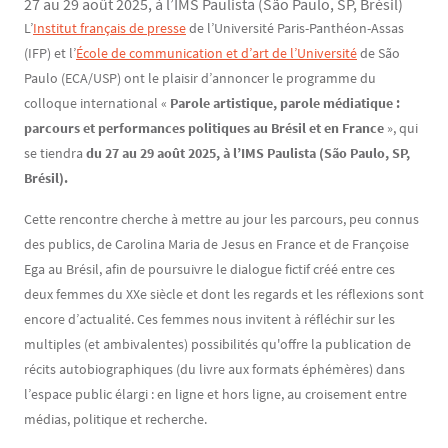
27 au 29 août 2025, à l’IMS Paulista (São Paulo, SP, Brésil)
Contenu
Texte
L’
Institut français de presse
de l’Université Paris-Panthéon-Assas
(IFP) et l’
École de communication et d’art de l’Université
de São
Paulo (ECA/USP) ont le plaisir d’annoncer le programme du
colloque international «
Parole artistique, parole médiatique :
parcours et performances politiques au Brésil et en France
», qui
se tiendra
du 27 au 29 août 2025, à l’IMS Paulista (São Paulo, SP,
Brésil).
Cette rencontre cherche à mettre au jour les parcours, peu connus
des publics, de Carolina Maria de Jesus en France et de Françoise
Ega au Brésil, afin de poursuivre le dialogue fictif créé entre ces
deux femmes du XXe siècle et dont les regards et les réflexions sont
encore d’actualité. Ces femmes nous invitent à réfléchir sur les
multiples (et ambivalentes) possibilités qu'offre la publication de
récits autobiographiques (du livre aux formats éphémères) dans
l’espace public élargi : en ligne et hors ligne, au croisement entre
médias, politique et recherche.