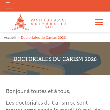
Logo
Aller au contenu principal
FIL D'ARIANE
Accueil
Doctoriales du Carism 2026
DOCTORIALES DU CARISM 2026
Bonjour à toutes et à tous,
Les doctoriales du Carism se sont