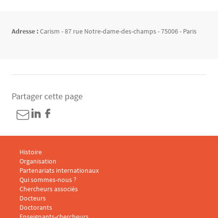
Adresse :
Carism - 87 rue Notre-dame-des-champs - 75006 - Paris
Partager cette page
Menu footer CARISM 1
Histoire
Organisation
Partenariats internationaux
Qui sommes-nous ?
Menu footer CARISM 2
Chercheurs associés
Docteurs
Doctorants
Enseignants-chercheurs