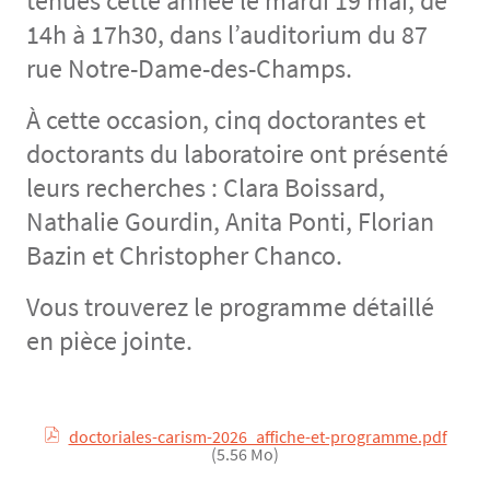
tenues cette année le mardi 19 mai, de
14h à 17h30, dans l’auditorium du 87
rue Notre-Dame-des-Champs.
À cette occasion, cinq doctorantes et
doctorants du laboratoire ont présenté
leurs recherches : Clara Boissard,
Nathalie Gourdin, Anita Ponti, Florian
Bazin et Christopher Chanco.
Vous trouverez le programme détaillé
en pièce jointe.
doctoriales-carism-2026_affiche-et-programme.pdf
Contenu
Texte
Document
(5.56 Mo)