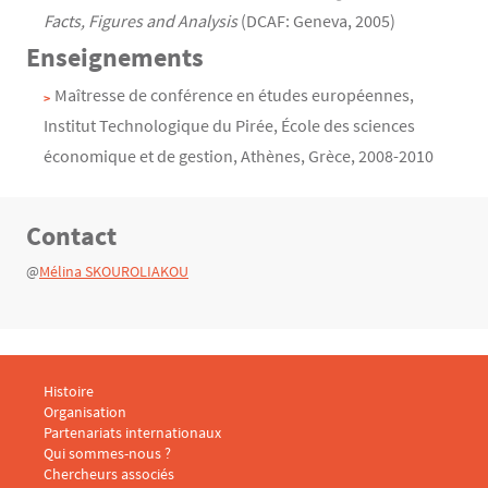
Facts, Figures and Analysis
(DCAF: Geneva, 2005)
Enseignements
Maîtresse de conférence en études européennes,
Institut Technologique du Pirée, École des sciences
économique et de gestion, Athènes, Grèce, 2008-2010
Contact
Texte
@
Mélina SKOUROLIAKOU
Menu footer CARISM 1
Histoire
Organisation
Partenariats internationaux
Qui sommes-nous ?
Menu footer CARISM 2
Chercheurs associés