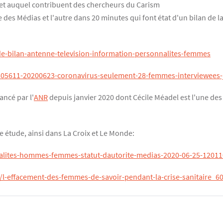
 et auquel contribuent des chercheurs du Carism
e des Médias et l'autre dans 20 minutes qui font état d'un bilan de l
de-bilan-antenne-television-information-personnalites-femmes
2805611-20200623-coronavirus-seulement-28-femmes-interviewees-j
ancé par l'
ANR
depuis janvier 2020 dont Cécile Méadel est l'une de
te étude, ainsi dans La Croix et Le Monde:
alites-hommes-femmes-statut-dautorite-medias-2020-06-25-1201
0/l-effacement-des-femmes-de-savoir-pendant-la-crise-sanitaire_