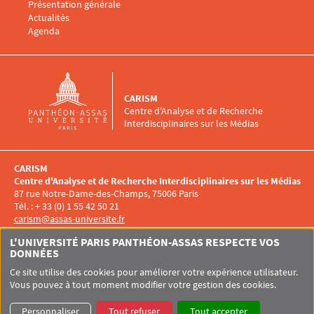
Présentation générale
Menu footer CARISM 4
Actualités
Agenda
CARISM
Centre d'Analyse et de Recherche
Interdisciplinaires sur les Médias
CARISM
Centre d'Analyse et de Recherche Interdisciplinaires sur les Médias
87 rue Notre-Dame-des-Champs, 75006 Paris
Tél. : + 33 (0) 1 55 42 50 21
carism@assas-universite.fr
Menu RS CARISM
L'UNIVERSITÉ PARIS PANTHÉON-ASSAS RESPECTE VOS
DONNÉES
Ce site utilise des cookies pour améliorer votre expérience utilisateur.
Vous pouvez à tout moment modifier votre gestion des cookies.
Pied de page Assas
UNIVERSITÉ PARIS-PANTHÉON-ASSAS
SITEMAP
GLOSSAIRE
Personnaliser
Tout refuser
Tout accepter