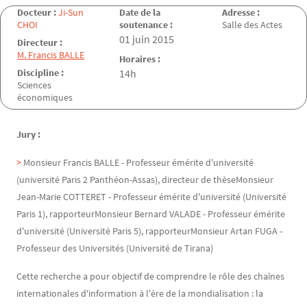
Docteur :
Ji-Sun
Date de la
Adresse :
CHOI
soutenance :
Salle des Actes
Date de la soutenance
01 juin 2015
Directeur :
M. Francis BALLE
Horaires :
Discipline :
14h
Sciences
économiques
Jury :
Monsieur Francis BALLE - Professeur émérite d'université
(université Paris 2 Panthéon-Assas), directeur de thèseMonsieur
Jean-Marie COTTERET - Professeur émérite d'université (Université
Paris 1), rapporteurMonsieur Bernard VALADE - Professeur émérite
d'université (Université Paris 5), rapporteurMonsieur Artan FUGA -
Professeur des Universités (Université de Tirana)
Cette recherche a pour objectif de comprendre le rôle des chaînes
internationales d'information à l'ère de la mondialisation : la