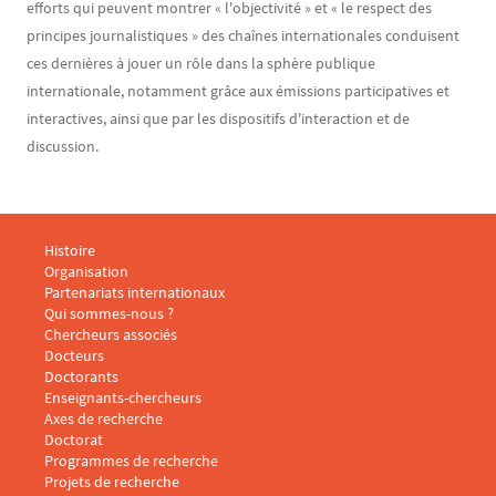
efforts qui peuvent montrer « l'objectivité » et « le respect des
principes journalistiques » des chaînes internationales conduisent
ces dernières à jouer un rôle dans la sphère publique
internationale, notamment grâce aux émissions participatives et
interactives, ainsi que par les dispositifs d'interaction et de
discussion.
Menu footer CARISM 1
Histoire
Organisation
Partenariats internationaux
Qui sommes-nous ?
Menu footer CARISM 2
Chercheurs associés
Docteurs
Doctorants
Enseignants-chercheurs
Menu footer CARISM 3
Axes de recherche
Doctorat
Programmes de recherche
Projets de recherche