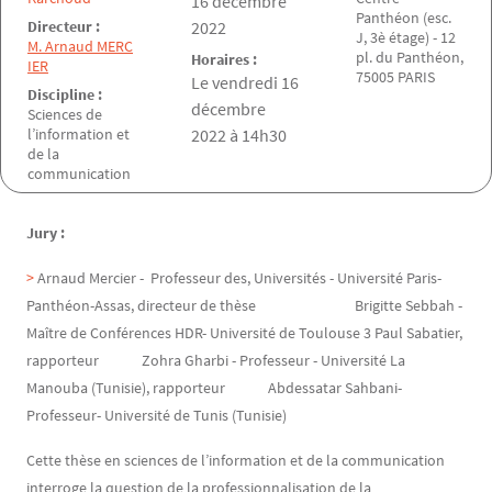
Date de la soutenance
16 décembre
Panthéon (esc.
Directeur :
2022
J, 3è étage) - 12
M. Arnaud MERC
pl. du Panthéon,
Horaires :
IER
75005 PARIS
Le vendredi 16
Discipline :
décembre
Sciences de
l’information et
2022 à 14h30
de la
communication
Jury :
Arnaud Mercier - Professeur des, Universités - Université Paris-
Panthéon-Assas, directeur de thèse Brigitte Sebbah -
Maître de Conférences HDR- Université de Toulouse 3 Paul Sabatier,
rapporteur Zohra Gharbi - Professeur - Université La
Manouba (Tunisie), rapporteur Abdessatar Sahbani-
Professeur- Université de Tunis (Tunisie)
Cette thèse en sciences de l’information et de la communication
interroge la question de la professionnalisation de la