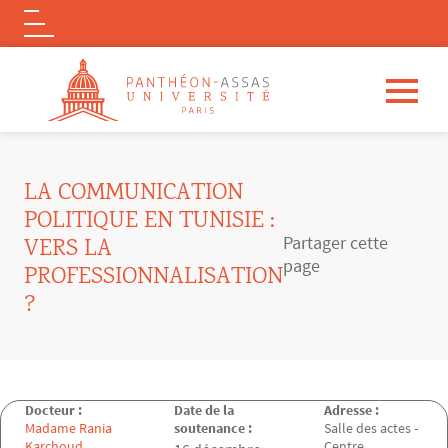
Logo
Aller au contenu principal
LA COMMUNICATION
POLITIQUE EN TUNISIE :
Partager cette
VERS LA
page
PROFESSIONNALISATION
?
Docteur :
Date de la
Adresse :
Madame Rania
soutenance :
Salle des actes -
Karchoud
Centre