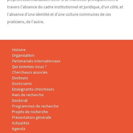
travers l’absence du cadre institutionnel et juridique, d’un côté, et
l’absence d’une identité et d’une culture communes de ces
praticiens, de l’autre.
Menu footer CARISM 1
Histoire
Organisation
Partenariats internationaux
Qui sommes-nous ?
Menu footer CARISM 2
Chercheurs associés
Docteurs
Doctorants
Enseignants-chercheurs
Menu footer CARISM 3
Axes de recherche
Doctorat
Programmes de recherche
Projets de recherche
Présentation générale
Menu footer CARISM 4
Actualités
Agenda