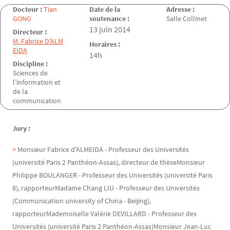
Docteur :
Tian
Date de la
Adresse :
GONG
soutenance :
Salle Collinet
Date de la soutenance
13 juin 2014
Directeur :
M. Fabrice D'ALM
Horaires :
EIDA
14h
Discipline :
Sciences de
l’information et
de la
communication
Jury :
Monsieur Fabrice d'ALMEIDA - Professeur des Universités
(université Paris 2 Panthéon-Assas), directeur de thèseMonsieur
Philippe BOULANGER - Professeur des Universités (université Paris
8), rapporteurMadame Chang LIU - Professeur des Universités
(Communication university of China - Beijing),
rapporteurMademoiselle Valérie DEVILLARD - Professeur des
Universités (université Paris 2 Panthéon-Assas)Monsieur Jean-Luc