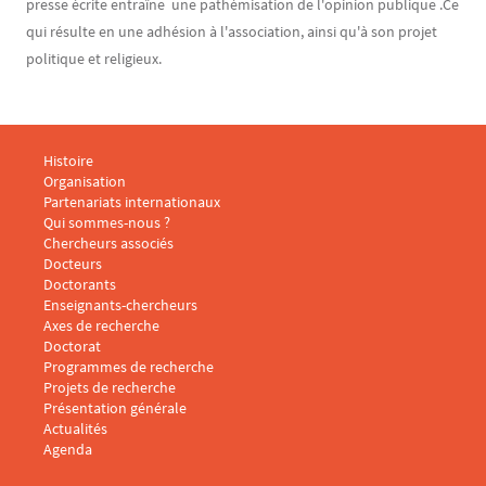
presse écrite entraîne une pathémisation de l'opinion publique .Ce
qui résulte en une adhésion à l'association, ainsi qu'à son projet
politique et religieux.
Menu footer CARISM 1
Histoire
Organisation
Partenariats internationaux
Qui sommes-nous ?
Menu footer CARISM 2
Chercheurs associés
Docteurs
Doctorants
Enseignants-chercheurs
Menu footer CARISM 3
Axes de recherche
Doctorat
Programmes de recherche
Projets de recherche
Présentation générale
Menu footer CARISM 4
Actualités
Agenda