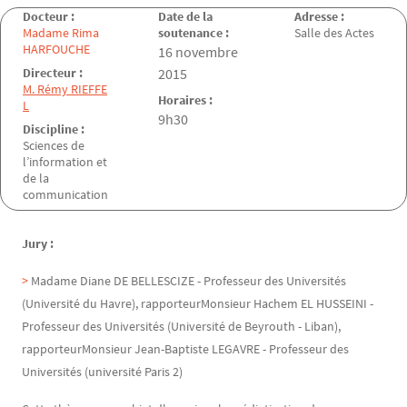
Docteur :
Date de la
Adresse :
Madame Rima
soutenance :
Salle des Actes
HARFOUCHE
Date de la soutenance
16 novembre
Directeur :
2015
M. Rémy RIEFFE
Horaires :
L
9h30
Discipline :
Sciences de
l’information et
de la
communication
Jury :
Madame Diane DE BELLESCIZE - Professeur des Universités
(Université du Havre), rapporteurMonsieur Hachem EL HUSSEINI -
Professeur des Universités (Université de Beyrouth - Liban),
rapporteurMonsieur Jean-Baptiste LEGAVRE - Professeur des
Universités (université Paris 2)