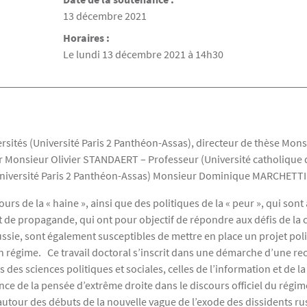
Date de la soutenance
13 décembre 2021
Horaires :
Le lundi 13 décembre 2021 à 14h30
ités (Université Paris 2 Panthéon-Assas), directeur de thèse Monsie
r Monsieur Olivier STANDAERT – Professeur (Université catholique 
(Université Paris 2 Panthéon-Assas) Monsieur Dominique MARCHETTI
cours de la « haine », ainsi que des politiques de la « peur », qui s
t de propagande, qui ont pour objectif de répondre aux défis de la c
ssie, sont également susceptibles de mettre en place un projet poli
on régime. Ce travail doctoral s’inscrit dans une démarche d’une rec
 des sciences politiques et sociales, celles de l’information et de l
 de la pensée d’extrême droite dans le discours officiel du régim
 autour des débuts de la nouvelle vague de l’exode des dissidents ru