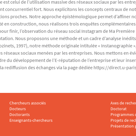
e est celui de l’utilisation massive des réseaux sociaux par les en
t concurrentiel fort. Nous explicitons les concepts centraux de not
notions proches. Notre approche épistémologique permet d’affiner no
réalité en construction, nous réalisons trois enquêtes complémentai
pour finir, l’observation du réseau social Instagram de Ma Premièr
tation. Nous proposons une méthode et un cadre d’analyse inédits 
nets, 1997), notre méthode originale intitulée « Instanographie », 
des réseaux sociaux menées par les entreprises. Nous mettons en év
adre du développement de l’E-réputation de l’entreprise et leur inser
la rediffusion des échanges via la page dédiée https://direct.u-par
Chercheurs associés
Axes de reche
Menu footer CARISM 2
Menu footer
Docteurs
Doctorat
Doctorants
Programmes d
Enseignants-chercheurs
Projets de re
Présentation 