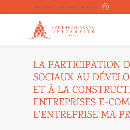
Menu liste site Custom EN
RECHERCHER
UNIVERSITÉ PARIS-PANTHÉON-ASSAS
Logo
Aller au contenu principal
LA PARTICIPATION 
SOCIAUX AU DÉVEL
ET À LA CONSTRUCT
ENTREPRISES E-COM
L’ENTREPRISE MA P