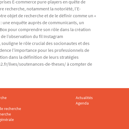
treprises E-commerce pure-players en quête de
re recherche, notamment la notoriété, l’E-
tre objet de recherche et de le définir comme un «
res : une enquête auprès de communicants, un
e Box pour comprendre son rôle dans la création
de l’observation du fil Instagram
souligne le rôle crucial des socionautes et des
idence l’importance pour les professionnels de
tion dans la définition de leurs stratégies
is2.fr/lives/soutenances-de-theses/ à compter de
rche
Actualités
 CARISM 3
Menu footer CARISM 4
Agenda
e recherche
cherche
générale