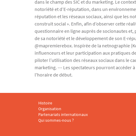
dans le champ des SIC et du marketing. Le context
notoriété et d’E-réputation, dans un environnemen
réputation et les réseaux sociaux, ainsi que les 
construit social ». Enfin, afin d’observer cette 
questionnaire en ligne auprès de socionautes et, 
de sa notoriété et le développement de son E-répu
@mapremierebox. Inspirée de la netnographie (Kozi
influenceurs et leur participation aux pratiques 
piloter l’utilisation des réseaux sociaux dans le c
marketing. --- Les spectateurs pourront accéder à 
l'horaire de début.
Histoire
Menu footer CARISM 1
Organisation
Partenariats internationaux
Qui sommes-nous ?