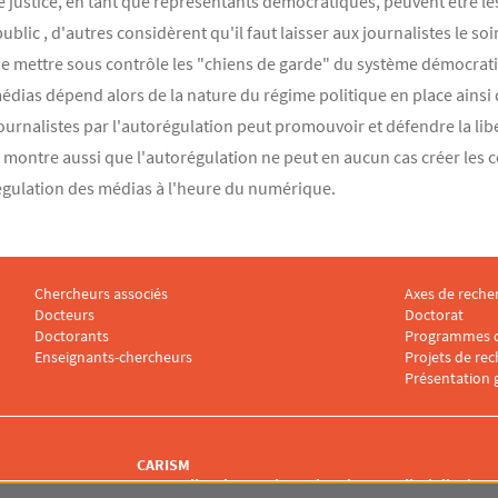
 de justice, en tant que représentants démocratiques, peuvent être le
public , d'autres considèrent qu'il faut laisser aux journalistes le 
s de mettre sous contrôle les "chiens de garde" du système démocrat
édias dépend alors de la nature du régime politique en place ainsi q
ournalistes par l'autorégulation peut promouvoir et défendre la lib
e montre aussi que l'autorégulation ne peut en aucun cas créer les c
régulation des médias à l'heure du numérique.
Chercheurs associés
Axes de reche
Menu footer CARISM 2
Menu footer
Docteurs
Doctorat
Doctorants
Programmes d
Enseignants-chercheurs
Projets de re
Présentation 
CARISM
Centre d'Analyse et de Recherche Interdisciplinaires 