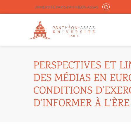
Menu liste site Custom EN
RECHERCHER
UNIVERSITÉ PARIS-PANTHÉON-ASSAS
Logo
Aller au contenu principal
PERSPECTIVES ET L
DES MÉDIAS EN EURO
CONDITIONS D'EXERC
D'INFORMER À L'ÈR