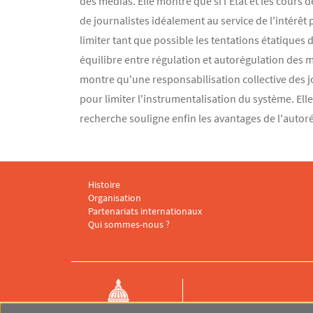
des médias. Elle montre que si l'État et les cours
de journalistes idéalement au service de l'intérêt 
limiter tant que possible les tentations étatique
équilibre entre régulation et autorégulation des m
montre qu'une responsabilisation collective des j
pour limiter l'instrumentalisation du système. Ell
recherche souligne enfin les avantages de l'auto
Histoire
Menu footer CARISM 1
Organisation
Partenariats internationaux
Qui sommes-nous ?