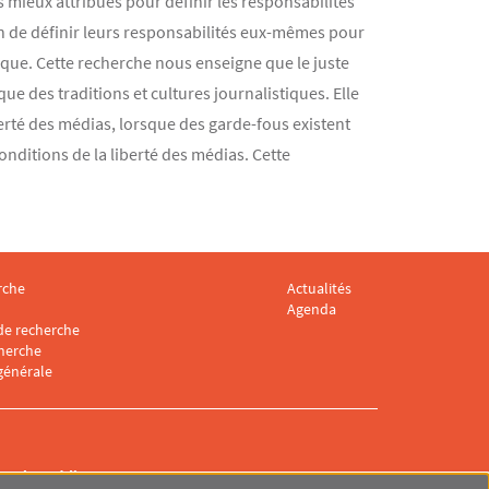
s mieux attribués pour définir les responsabilités
soin de définir leurs responsabilités eux-mêmes pour
ique. Cette recherche nous enseigne que le juste
ue des traditions et cultures journalistiques. Elle
erté des médias, lorsque des garde-fous existent
onditions de la liberté des médias. Cette
rche
Actualités
 CARISM 3
Menu footer CARISM 4
Agenda
e recherche
cherche
générale
sur les Médias