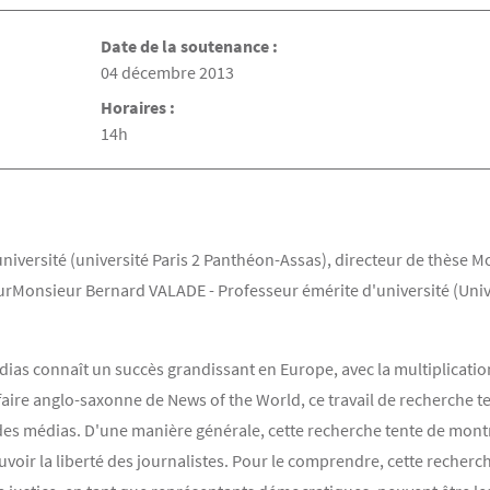
Date de la soutenance :
Date de la soutenance
04 décembre 2013
Horaires :
14h
niversité (université Paris 2 Panthéon-Assas), directeur de thèse
teurMonsieur Bernard VALADE - Professeur émérite d'université (Uni
dias connaît un succès grandissant en Europe, avec la multiplicati
ire anglo-saxonne de News of the World, ce travail de recherche tent
 des médias. D'une manière générale, cette recherche tente de mon
voir la liberté des journalistes. Pour le comprendre, cette recherche