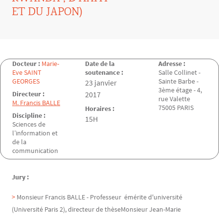
ET DU JAPON)
Docteur :
Marie-
Date de la
Adresse :
Eve SAINT
soutenance :
Salle Collinet -
GEORGES
Sainte Barbe -
Date de la soutenance
23 janvier
3ème étage - 4,
Directeur :
2017
rue Valette
M. Francis BALLE
75005 PARIS
Horaires :
Discipline :
15H
Sciences de
l’information et
de la
communication
Jury :
Monsieur Francis BALLE - Professeur émérite d'université
(Université Paris 2), directeur de thèseMonsieur Jean-Marie