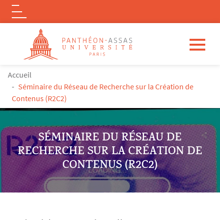
Logo
Aller au contenu principal
FIL D'ARIANE
Accueil
Séminaire du Réseau de Recherche sur la Création de
Contenus (R2C2)
SÉMINAIRE DU RÉSEAU DE
RECHERCHE SUR LA CRÉATION DE
CONTENUS (R2C2)