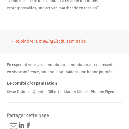
“Vendre sans être une vendue. La création de contenus
écoresponsables, une activité marchande en tension”
Texte
Rejoindre la 
mailing list
 du séminaire
Texte
En espérant vous y voir nombreux et nombreuses, en présentiel et
en visioconférence, nous vous souhaitons une bonne journée.
Le comité d'organisation
Swan Dufour - Quentin Gilliotte - Marion Michel - Phoebé Pigenet
Partager cette page