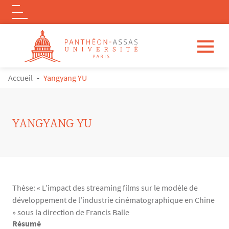
Logo
Aller au contenu principal
FIL D'ARIANE
Accueil
Yangyang YU
YANGYANG YU
Thèse: « L’impact des streaming films sur le modèle de
développement de l’industrie cinématographique en Chine
» sous la direction de Francis Balle
Résumé
Contenu
Texte