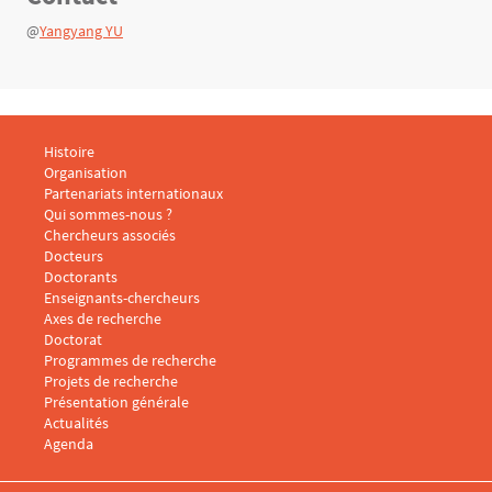
@
Yangyang YU
Menu footer CARISM 1
Histoire
Organisation
Partenariats internationaux
Qui sommes-nous ?
Menu footer CARISM 2
Chercheurs associés
Docteurs
Doctorants
Enseignants-chercheurs
Menu footer CARISM 3
Axes de recherche
Doctorat
Programmes de recherche
Projets de recherche
Présentation générale
Menu footer CARISM 4
Actualités
Agenda