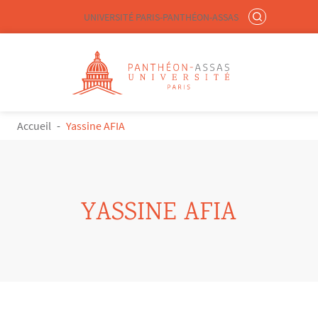
Menu liste site Custom EN
RECHERCHER
UNIVERSITÉ PARIS-PANTHÉON-ASSAS
Logo
Aller au contenu principal
FIL D'ARIANE
Accueil
Yassine AFIA
YASSINE AFIA