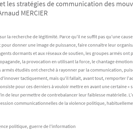
n et les stratégies de communication des mouv
' Arnaud MERCIER
r la recherche de légitimité. Parce qu'il ne suffit pas qu'une cause 
pour donner une image de puissance, faire connaître leur organisati
 agents dormants et aux réseaux de soutien, les groupes armés ont
pagande, la provocation en utilisant la force, le chantage émotionn
es armés étudiés ont cherché à rayonner par la communication, puis
 d'innover tactiquement, mais qu'il fallait, avant tout, remporter l'
siste pour ces derniers à vouloir mettre en avant une certaine « sup
afin de leur permettre de contrebalancer leur faiblesse matérielle. L'
ession communicationnelles de la violence politique, habituellemen
nce politique, guerre de l'information