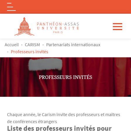
Logo
Aller au contenu principal
FIL D'ARIANE
Accueil
CARISM
Partenariats internationaux
Professeurs invités
PROFESSEURS INVITÉS
Chaque année, le Carism invite des professeurs et maîtres
de conférences étrangers
Liste des professeurs invités pour
Contenu
Texte