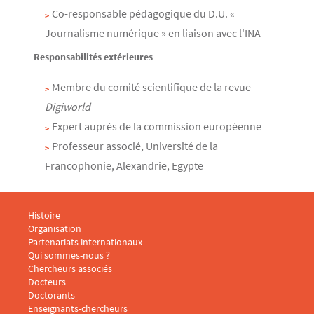
Co-responsable pédagogique du D.U. «
Journalisme numérique » en liaison avec l'INA
Responsabilités extérieures
Membre du comité scientifique de la revue
Digiworld
Expert auprès de la commission européenne
Professeur associé, Université de la
Francophonie, Alexandrie, Egypte
Menu footer CARISM 1
Histoire
Organisation
Partenariats internationaux
Qui sommes-nous ?
Menu footer CARISM 2
Chercheurs associés
Docteurs
Doctorants
Enseignants-chercheurs