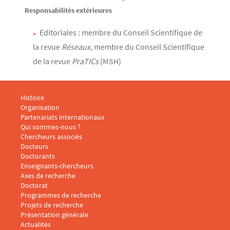
Responsabilités extérieures
Éditoriales : membre du Conseil Scientifique de
la revue
Réseaux
, membre du Conseil Scientifique
de la revue
PraTICs
(MSH)
Menu footer CARISM 1
Histoire
Organisation
Partenariats internationaux
Qui sommes-nous ?
Menu footer CARISM 2
Chercheurs associés
Docteurs
Doctorants
Enseignants-chercheurs
Menu footer CARISM 3
Axes de recherche
Doctorat
Programmes de recherche
Projets de recherche
Présentation générale
Menu footer CARISM 4
Actualités