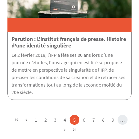
Parution : L'Institut français de presse. Histoire
d'une identité singulière
Le 2 février 2018, l’IFP a fêté ses 80 ans lors d’une
journée d’études, l'ouvrage qui en est tiré se propose
de mettre en perspective la singularité de l’IFP, de
préciser les conditions de sa création et de retracer ses
transformations tout au long de la seconde moitié du
20e siècle.
Pagination
Page
Page
Page
Page
Page
Page
Page
Page
Page
1
2
3
4
5
6
7
8
9
…